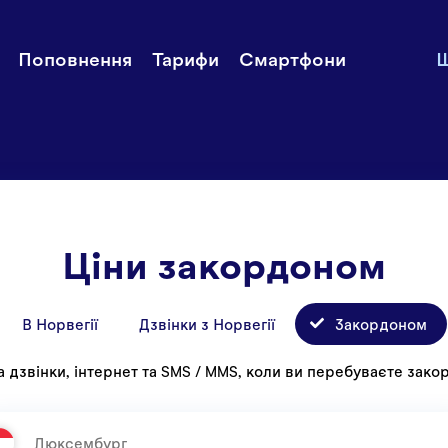
и рахунок
Додатковий
Історії
Поповнення
Тарифи
Смартфони
Ш
інтернет
 тарифи
Служба п
Смартфони
користува
Mycall
Ціни
Звʼяжітьс
Ціни закордоном
В Норвегії
Дзвінки з Норвегії
Закордоном
а дзвінки, інтернет та SMS / MMS, коли ви перебуваєте зак