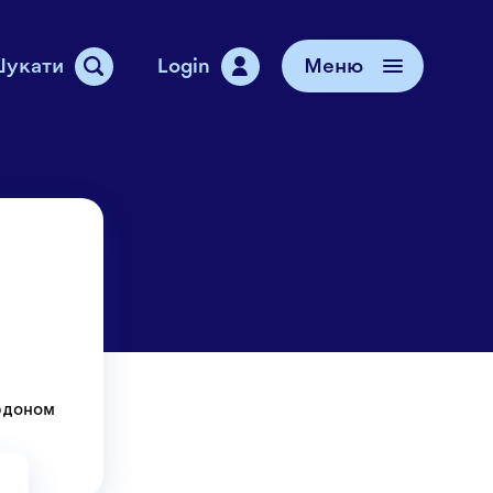
укати
Login
Меню
ідтримки
чів
я з нами
ордоном