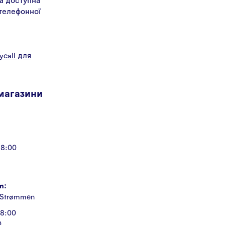
 телефонної
л
ycall для
 магазини
18:00
n:
 Strømmen
18:00
0