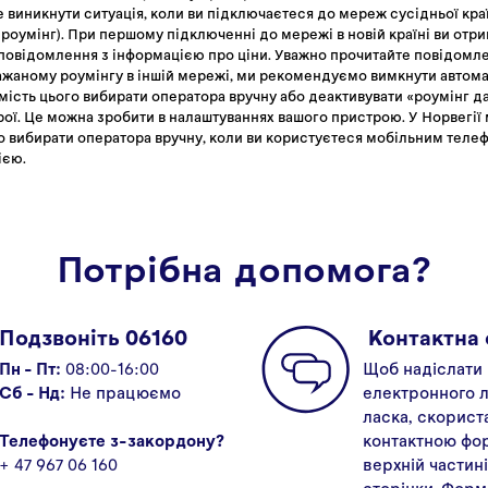
 виникнути ситуація, коли ви підключаєтеся до мереж сусідньої кра
роумінг). При першому підключенні до мережі в новій країні ви отр
повідомлення з інформацією про ціни. Уважно прочитайте повідомл
ажаному роумінгу в іншій мережі, ми рекомендуємо вимкнути автома
амість цього вибирати оператора вручну або деактивувати «роумінг д
ої. Це можна зробити в налаштуваннях вашого пристрою. У Норвегії
вибирати оператора вручну, коли ви користуєтеся мобільним теле
ією.
Потрібна допомога?
Подзвоніть 06160
Kонтактна
Пн - Пт:
08:00-16:00
Щоб надіслати
Сб - Нд:
Не працюємо
електронного л
ласка, скорист
Телефонуєте з-закордону?
контактною фо
+ 47 967 06 160
верхній частині
сторінки. Форм