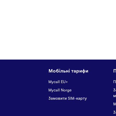
Мобільні тарифи
Mycall EU+
П
Mycall Norge
З
м
Замовити SIM-карту
М
З