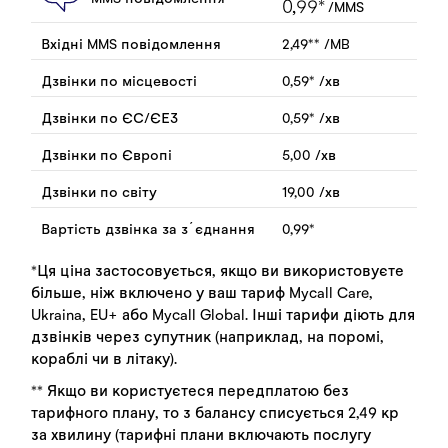
0,99
*
/MMS
Вхідні MMS повідомлення
2,49
**
/MB
Дзвінки по місцевості
0,59
*
/хв
Дзвінки по ЄС/ЄЕЗ
0,59
*
/хв
Дзвінки по Європі
5,00
/хв
Дзвінки по світу
19,00
/хв
Вартість дзвінка за зʼєднання
0,99
*
*Ця ціна застосовується, якщо ви використовуєте
більше, ніж включено у ваш тариф Mycall Care,
Ukraina, EU+ або Mycall Global. Інші тарифи діють для
дзвінків через супутник (наприклад, на поромі,
кораблі чи в літаку).
** Якщо ви користуєтеся передплатою без
тарифного плану, то з балансу списується 2,49 кр
за хвилину (тарифні плани включають послугу