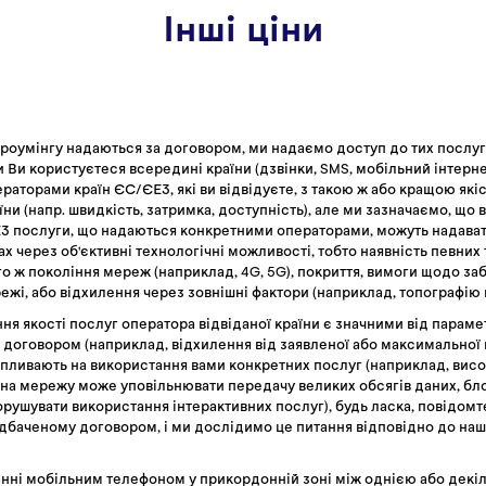
Інші ціни
роумінгу надаються за договором, ми надаємо доступ до тих послуг
Ви користуєтеся всередині країни (дзвінки, SMS, мобільний інтернет)
раторами країн ЄС/ЄЕЗ, які ви відвідуєте, з такою ж або кращою якіс
ни (напр. швидкість, затримка, доступність), але ми зазначаємо, що 
З послуги, що надаються конкретними операторами, можуть надава
х через об'єктивні технологічні можливості, тобто наявність певних
го ж покоління мереж (наприклад, 4G, 5G), покриття, вимоги щодо з
ежі, або відхилення через зовнішні фактори (наприклад, топографію 
ня якості послуг оператора відвіданої країни є значними від парамет
договором (наприклад, відхилення від заявленої або максимальної ш
впливають на використання вами конкретних послуг (наприклад, вис
на мережу може уповільнювати передачу великих обсягів даних, бл
орушувати використання інтерактивних послуг), будь ласка, повідомт
дбаченому договором, і ми дослідимо це питання відповідно до наш
нні мобільним телефоном у прикордонній зоні між однією або декі