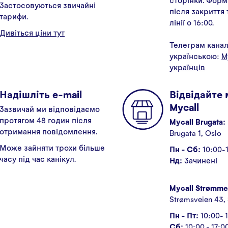
Застосовуються звичайні
після закриття
тарифи.
лінії о 16:00.
Дивіться ціни тут
Телеграм кана
українською:
M
українців
Надішліть e-mail
Відвідайте
Mycall
Зазвичай ми відповідаємо
протягом 48 годин після
Mycall Brugata:
отримання повідомлення.
Brugata 1, Oslo
Може зайняти трохи більше
Пн - Сб:
10:00-
часу під час канікул.
Нд:
Зачинені
Mycall Strømme
Strømsveien 43,
Пн - Пт:
10:00- 
Сб:
10:00 - 17:0