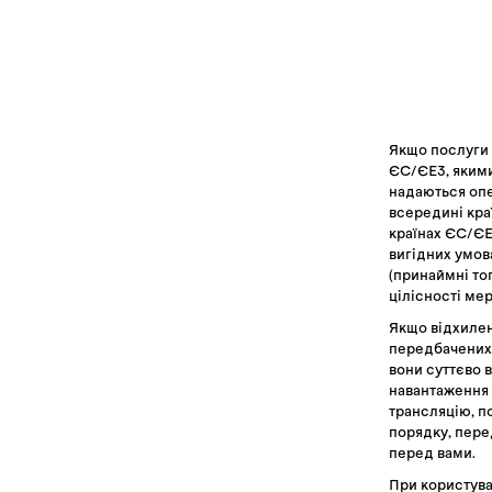
Якщо послуги 
ЄС/ЄЕЗ, якими 
надаються опе
всередині краї
країнах ЄС/ЄЕ
вигідних умова
(принаймні то
цілісності мер
Якщо відхилен
передбачених 
вони суттєво 
навантаження 
трансляцію, п
порядку, пере
перед вами.
При користува