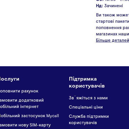
Нд:
Зачинені
Ви також може
стартові пакети
поповнення рах
магазинах наши
Більше деталей
Послуги
Підтримка
користувачів
оповнити рахунок
Звʼяжіться з нами
амовити додатковий
обільний інтернет
Спеціальні ціни
обільний застосунок Mycall
Служба підтримки
користувачів
амовити нову SIM-карту