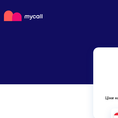
Mycall
Поповнит
Мобільні
Магазини 
Ціни н