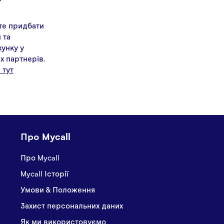
те придбати
 та
унку у
х партнерів.
 тут
Про Mycall
Про Mycall
Mycall Історії
Умови & Положення
Захист персональних даних
Як ми використовуємо