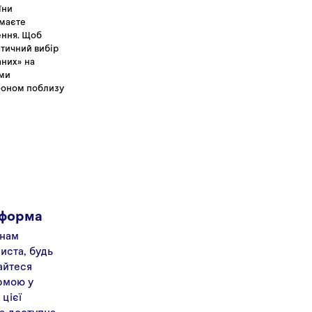
їни
имаєте
ення. Щоб
тичний вибір
аних» на
 ми
фоном поблизу
 форма
 нам
иста, будь
айтеся
рмою у
 цієї
а доступна