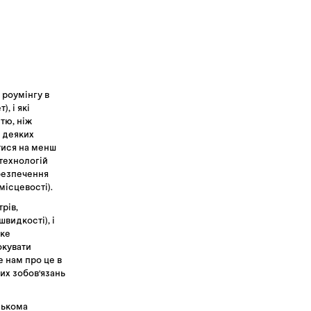
 роумінгу в
, і які
тю, ніж
в деяких
тися на менш
 технологій
абезпечення
місцевості).
рів,
видкості), і
оке
окувати
е нам про це в
их зобов'язань
лькома