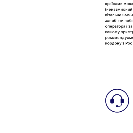
країнами може
(ненавмисний 
вітальне SMS-
запобігти неб
оператора і з
вашому пристр
рекомендуємо 
кордону з Рос